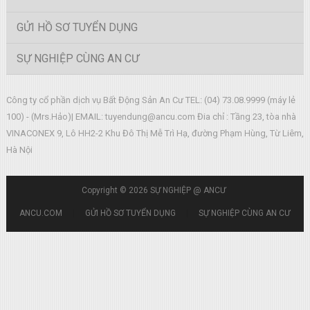
ANCU.COM
GỬI HỒ SƠ TUYỂN DỤNG
SỰ NGHIỆP CÙNG AN CƯ
Công ty cổ phần dịch vụ Bất Động Sản An Cư TEL: (04) 73.08.9999 (máy lẻ
100) - (Mrs.Hảo)| EMAIL:
tuyendung@ancu.com
Đia chỉ : Tầng 23, tòa nhà
VINACONEX 9, Lô HH2-2 Khu Đô Thị Mễ Trì Hạ, đường Phạm Hùng, Từ Liêm,
Hà Nội
Copyright © 2026
SỰ NGHIỆP @ ANCƯ
ANCU.COM
|
GỬI HỒ SƠ TUYỂN DỤNG
|
SỰ NGHIỆP CÙNG AN CƯ