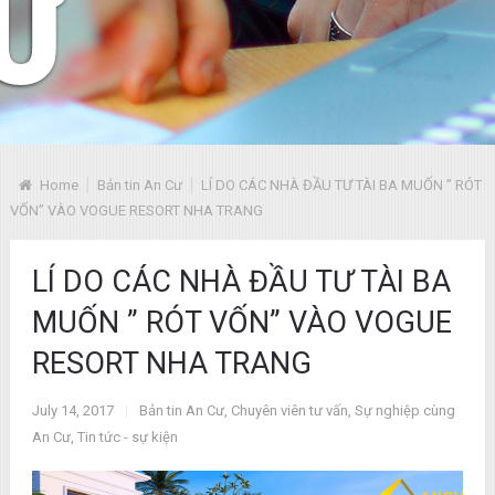
Home
Bản tin An Cư
LÍ DO CÁC NHÀ ĐẦU TƯ TÀI BA MUỐN ” RÓT
VỐN” VÀO VOGUE RESORT NHA TRANG
LÍ DO CÁC NHÀ ĐẦU TƯ TÀI BA
MUỐN ” RÓT VỐN” VÀO VOGUE
RESORT NHA TRANG
July 14, 2017
|
Bản tin An Cư
,
Chuyên viên tư vấn
,
Sự nghiệp cùng
An Cư
,
Tin tức - sự kiện