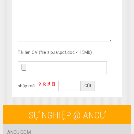
Tải lên CV (file zip,rar,pdf,doc < 15Mb)
nhập mã:
SỰ NGHIỆP @ ANCƯ