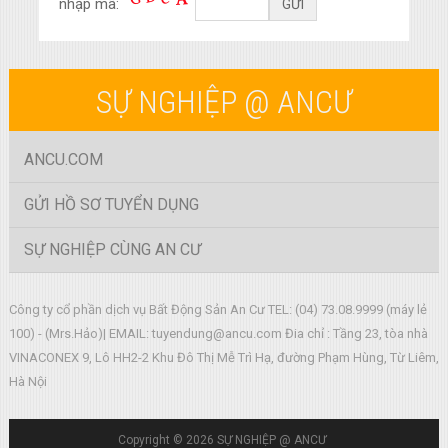
nhập mã:
SỰ NGHIỆP @ ANCƯ
ANCU.COM
GỬI HỒ SƠ TUYỂN DỤNG
SỰ NGHIỆP CÙNG AN CƯ
Công ty cổ phần dịch vụ Bất Động Sản An Cư TEL: (04) 73.08.9999 (máy lẻ
100) - (Mrs.Hảo)| EMAIL:
tuyendung@ancu.com
Đia chỉ : Tầng 23, tòa nhà
VINACONEX 9, Lô HH2-2 Khu Đô Thị Mễ Trì Hạ, đường Phạm Hùng, Từ Liêm,
Hà Nội
Copyright © 2026
SỰ NGHIỆP @ ANCƯ