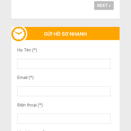
NEXT »
GỬI HỒ SƠ NHANH
Họ Tên (*)
Email (*)
Điện thoại (*)