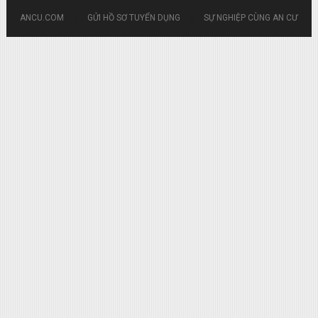
ANCU.COM
|
GỬI HỒ SƠ TUYỂN DỤNG
|
SỰ NGHIỆP CÙNG AN CƯ