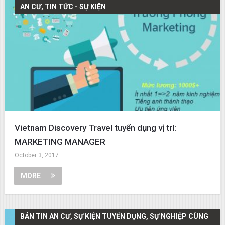
AN CƯ, TIN TỨC - SỰ KIỆN
Vietnam Discovery Travel tuyển dụng vị trí:
MARKETING MANAGER
October 3, 2017
MORE
BẢN TIN AN CƯ, SỰ KIỆN TUYỂN DỤNG, SỰ NGHIỆP CÙNG