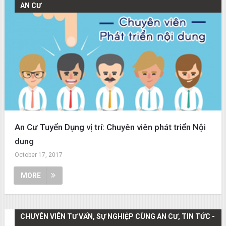
AN CƯ
An Cư Tuyển Dụng vị trí: Chuyên viên phát triển Nội
dung
October 17, 2017
MORE
CHUYÊN VIÊN TƯ VẤN, SỰ NGHIỆP CÙNG AN CƯ, TIN TỨC -