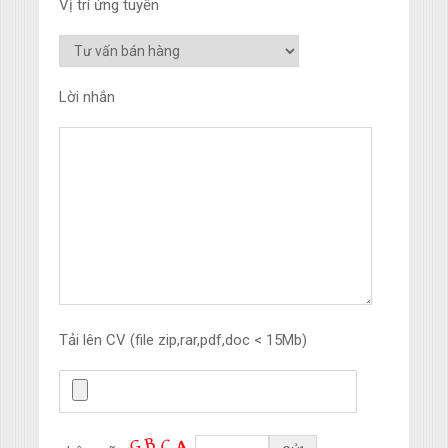
Vị trí ứng tuyển
Lời nhắn
Tải lên CV (file zip,rar,pdf,doc < 15Mb)