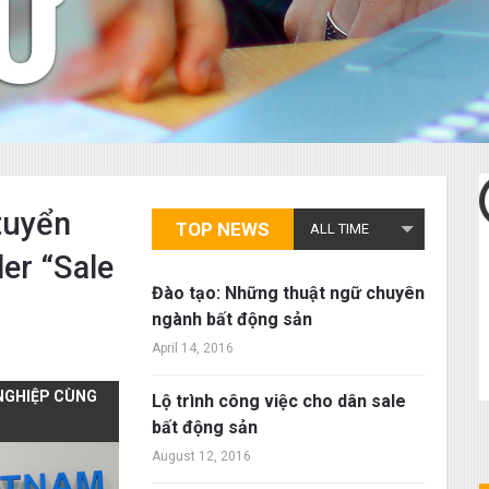
tuyển
TOP NEWS
ALL TIME
der “Sale
Đào tạo: Những thuật ngữ chuyên
ngành bất động sản
April 14, 2016
 NGHIỆP CÙNG
Lộ trình công việc cho dân sale
bất động sản
August 12, 2016