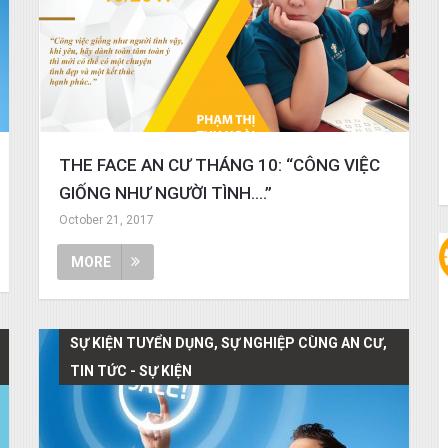
THE FACE AN CƯ THÁNG 10: “CÔNG VIỆC
GIỐNG NHƯ NGƯỜI TÌNH….”
October 21, 2017
MORE
SỰ KIỆN TUYỂN DỤNG, SỰ NGHIỆP CÙNG AN CƯ,
TIN TỨC - SỰ KIỆN