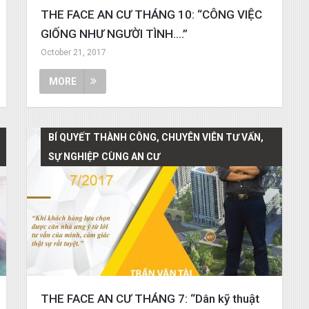
THE FACE AN CƯ THÁNG 10: “CÔNG VIỆC
GIỐNG NHƯ NGƯỜI TÌNH….”
October 21, 2017
MORE
BÍ QUYẾT THÀNH CÔNG, CHUYÊN VIÊN TƯ VẤN,
SỰ NGHIỆP CÙNG AN CƯ
THE FACE AN CƯ THÁNG 7: “Dân kỹ thuật