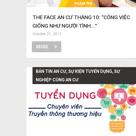
THE FACE AN CƯ THÁNG 10: “CÔNG VIỆC
GIỐNG NHƯ NGƯỜI TÌNH….”
October 21, 2017
MORE
BẢN TIN AN CƯ, SỰ KIỆN TUYỂN DỤNG, SỰ
NGHIỆP CÙNG AN CƯ