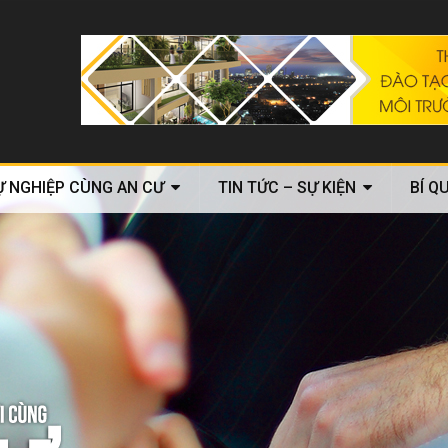
Ự NGHIỆP CÙNG AN CƯ
TIN TỨC – SỰ KIỆN
BÍ Q