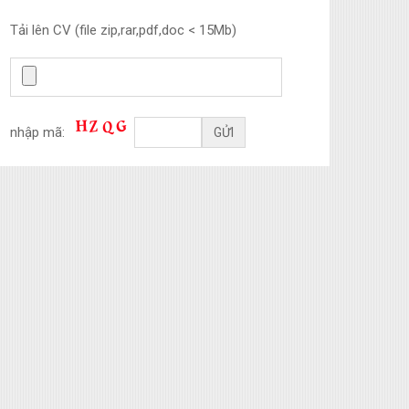
Tải lên CV (file zip,rar,pdf,doc < 15Mb)
nhập mã: