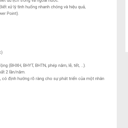
ết du lịch trong và ngoài nước.
 Biết xử lý tình huống nhanh chóng và hiệu quả,
wer Point).
c)
ộng (BHXH, BHYT, BHTN, phép năm, lễ, tết, …).
hất 2 lần/năm.
p, có định hướng rõ ràng cho sự phát triển của một nhân