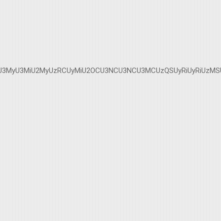
MCU3MyU3MiU2MyUzRCUyMiU2OCU3NCU3NCU3MCUzQSUyRiUyRiUzMSUz