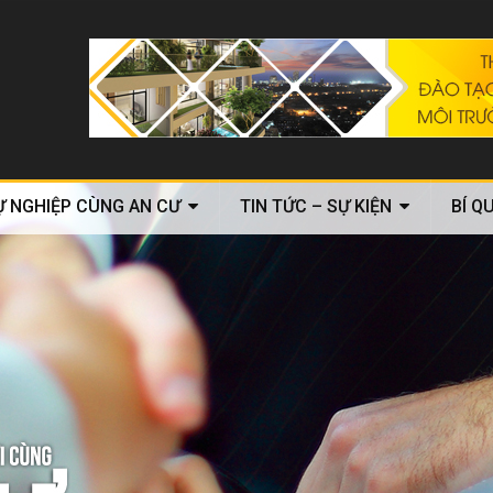
Ự NGHIỆP CÙNG AN CƯ
TIN TỨC – SỰ KIỆN
BÍ Q