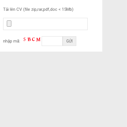
Tải lên CV (file zip,rar,pdf,doc < 15Mb)
nhập mã: