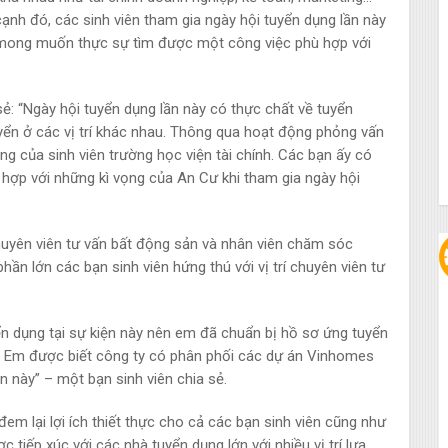
cạnh đó, các sinh viên tham gia ngày hội tuyển dụng lần này
với mong muốn thực sự tìm được một công việc phù hợp với
ẻ: “Ngày hội tuyển dụng lần này có thực chất về tuyển
ển ở các vị trí khác nhau. Thông qua hoạt động phỏng vấn
ợng của sinh viên trường học viện tài chính. Các bạn ấy có
ù hợp với những kì vọng của An Cư khi tham gia ngày hội
 Chuyên viên tư vấn bất động sản và nhân viên chăm sóc
ần lớn các bạn sinh viên hứng thú với vị trí chuyên viên tư
n dụng tại sự kiện này nên em đã chuẩn bị hồ sơ ứng tuyển
Cư. Em được biết công ty có phân phối các dự án Vinhomes
này” – một bạn sinh viên chia sẻ.
m lại lợi ích thiết thực cho cả các bạn sinh viên cũng như
 tiếp xúc với các nhà tuyển dụng lớn với nhiều vị trí lựa