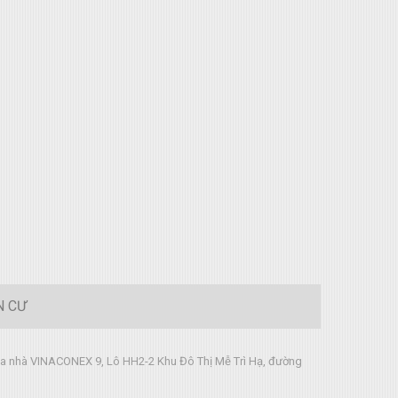
N CƯ
tòa nhà VINACONEX 9, Lô HH2-2 Khu Đô Thị Mễ Trì Hạ, đường