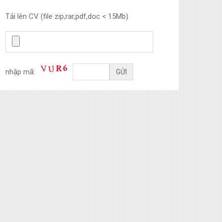
Tải lên CV (file zip,rar,pdf,doc < 15Mb)
nhập mã: