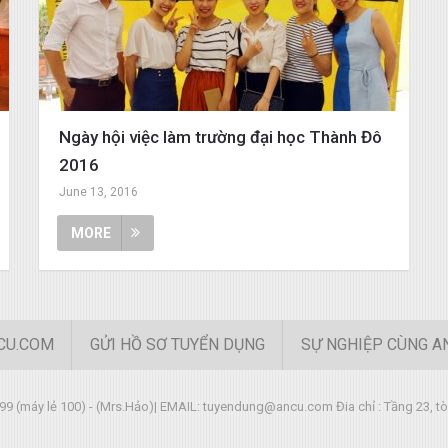
Ngày hội việc làm trường đại học Thành Đô
2016
June 13, 2016
MORE
CU.COM
GỬI HỒ SƠ TUYỂN DỤNG
SỰ NGHIỆP CÙNG A
99 (máy lẻ 100) - (Mrs.Hảo)| EMAIL:
tuyendung@ancu.com
Đia chỉ : Tầng 23, 