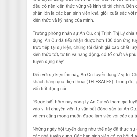
đều có nền kiến thức vững về kinh tế tài chính. Bên 
phần lớn là các bạn sinh viên khá, giỏi, xuất sắc 
kiến thức và kỹ năng của mình.
Trưởng phòng nhân sự An Cư, chị Trịnh Thị Lý chia s
dụng. An Cư đã tiếp nhận được hơn 100 đơn ứng tuy
trực tiếp tại sự kiện, chúng tôi đánh giá cao chất lư
kiến thức tốt, tự tin và năng động, có tố chất và ph
tuyển dụng này”.
Đến với sự kiện lần này, An Cư tuyển dụng 2 vị trí:
khách hàng qua điện thoại (TELESALES). Trong đó, ph
vấn bất động sản.
“Được biết hôm nay công ty An Cư có tham gia tuyể
vào vị trí chuyên viên tư vấn bất động sản tại An 
và em cũng mong muốn được làm việc với các dự án 
Những ngày hội tuyển dụng như thế này đã thực sự đe
các nhà tuyển dụng. Các bạn sinh viên có cơ hội được