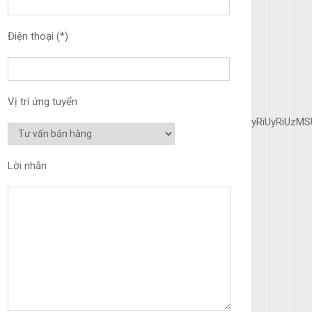
Điện thoại (*)
Vị trí ứng tuyển
MCU3MyU3MiU2MyUzRCUyMiU2OCU3NCU3NCU3MCUzQSUyRiUyRiUzMSUz
Lời nhắn