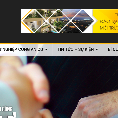
Ự NGHIỆP CÙNG AN CƯ
TIN TỨC – SỰ KIỆN
BÍ Q