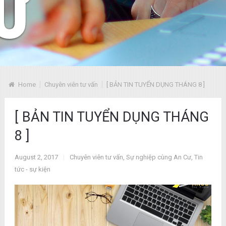
Home
Chuyên viên tư vấn
[ BẢN TIN TUYỂN DỤNG THÁNG 8 ]
[ BẢN TIN TUYỂN DỤNG THÁNG
8 ]
August 2, 2017
|
Chuyên viên tư vấn
,
Sự nghiệp cùng An Cư
,
Tin
tức - sự kiện