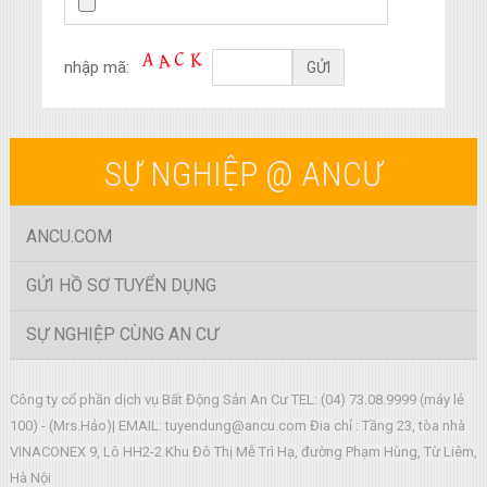
nhập mã:
SỰ NGHIỆP @ ANCƯ
ANCU.COM
GỬI HỒ SƠ TUYỂN DỤNG
SỰ NGHIỆP CÙNG AN CƯ
Công ty cổ phần dịch vụ Bất Động Sản An Cư TEL: (04) 73.08.9999 (máy lẻ
100) - (Mrs.Hảo)| EMAIL:
tuyendung@ancu.com
Đia chỉ : Tầng 23, tòa nhà
VINACONEX 9, Lô HH2-2 Khu Đô Thị Mễ Trì Hạ, đường Phạm Hùng, Từ Liêm,
Hà Nội