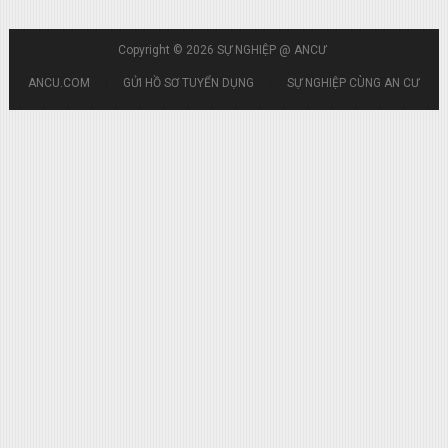
Copyright © 2026
SỰ NGHIỆP @ ANCƯ
ANCU.COM
|
GỬI HỒ SƠ TUYỂN DỤNG
|
SỰ NGHIỆP CÙNG AN CƯ