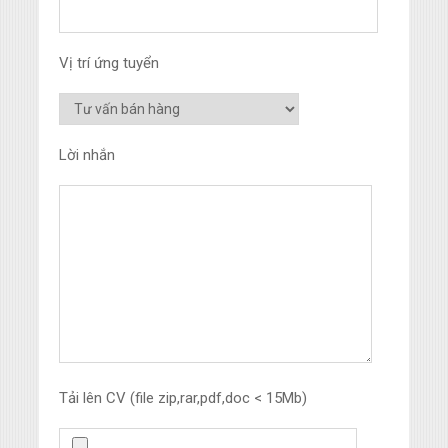
Vị trí ứng tuyển
Lời nhắn
Tải lên CV (file zip,rar,pdf,doc < 15Mb)